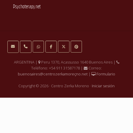
Psychoterapy.net
Site
Footer
ARGENTINA |
Peru 1370, Acassusso 1640 Buenos Aires |
Teléfono: +54 911 31587178 |
Correo:
buenosaires@centrozerkamoreçno.net
|
Formulario
Copyright © 2026 · Centro Zerka Moreno ·
Iniciar sesión