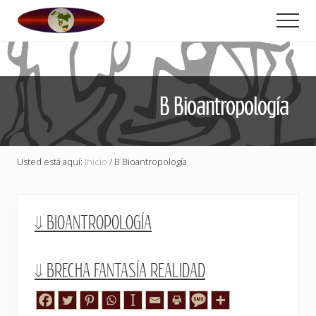
Menu
Saltar
Saltar
Men
al
al
Formación
contenido
pie
en
principal
de
SocioPsicodrama
página
B Bioantropología
Usted está aquí:
Inicio
/
B Bioantropología
⇓ BIOANTROPOLOGÍA
⇓ BRECHA FANTASÍA REALIDAD